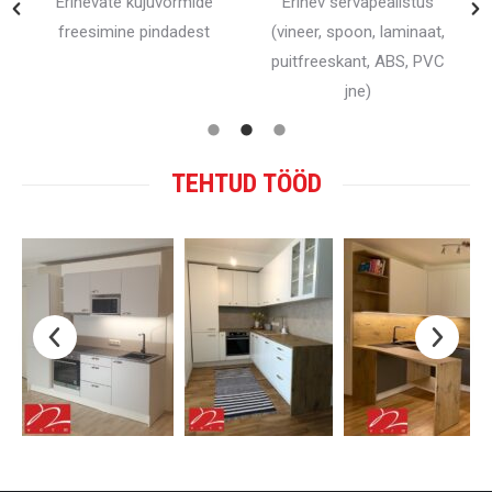
Erinevate kujuvormide
Erinev servapealistus
freesimine pindadest
(vineer, spoon, laminaat,
puitfreeskant, ABS, PVC
jne)
TEHTUD TÖÖD