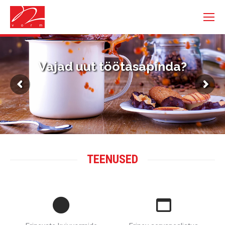
Vajad uut töötasapinda?
Oled täpselt õiges kohas
TEENUSED